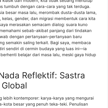
a klasik dan modern, kita tidak sedang menutup
s tumbuh dengan cara-cara yang tak terduga.
ia besar masa lalu, merombak dusta-dusta lama,
 kelas, gender, dan migrasi membentuk cara kita
, saya merasakan semacam dialog: suara kuno
a memahami sebab-akibat panjang dari tindakan
awab dengan pertanyaan-pertanyaan baru
ng semakin saling terkait. Bagi saya, membaca
iri sendiri di cermin budaya yang luas ini—ia
erhenti belajar dari masa lalu, meski gaya hidup
ada Reflektif: Sastra
 Global
ng lebih kontemporer: karya-karya yang mengurai
ta-kota besar yang penuh teka-teki. Penulisan