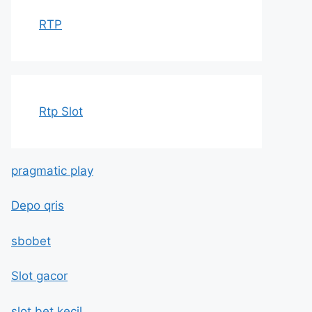
RTP
Rtp Slot
pragmatic play
Depo qris
sbobet
Slot gacor
slot bet kecil