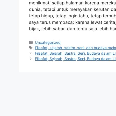
menikmati setiap halaman karena merek
dunia, tetapi untuk merayakan kerutan 
tetap hidup, tetap ingin tahu, tetap terhu
saya terus membaca: karena lewat cerita,
bijak, lebih sabar, dan tentu saja lebih
Categories
Uncategorized
Tags
Filsafat, sejarah, sastra, seni, dan budaya mela
Filsafat, Sejarah, Sastra, Seni, Budaya dalam L
Filsafat, Sejarah, Sastra, Seni, Budaya dalam L