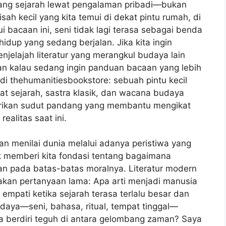
bang sejarah lewat pengalaman pribadi—bukan
isah kecil yang kita temui di dekat pintu rumah, di
ui bacaan ini, seni tidak lagi terasa sebagai benda
dup yang sedang berjalan. Jika kita ingin
elajah literatur yang merangkul budaya lain
Dan kalau sedang ingin panduan bacaan yang lebih
i thehumanitiesbookstore: sebuah pintu kecil
t sejarah, sastra klasik, dan wacana budaya
kan sudut pandang yang membantu mengikat
alitas saat ini.
n menilai dunia melalui adanya peristiwa yang
ik memberi kita fondasi tentang bagaimana
man pada batas-batas moralnya. Literatur modern
kan pertanyaan lama: Apa arti menjadi manusia
empati ketika sejarah terasa terlalu besar dan
udaya—seni, bahasa, ritual, tempat tinggal—
a berdiri teguh di antara gelombang zaman? Saya