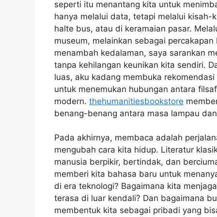
seperti itu menantang kita untuk menim
hanya melalui data, tetapi melalui kisah-k
halte bus, atau di keramaian pasar. Melal
museum, melainkan sebagai percakapan hi
menambah kedalaman, saya sarankan menj
tanpa kehilangan keunikan kita sendiri. 
luas, aku kadang membuka rekomendasi d
untuk menemukan hubungan antara filsafa
modern.
thehumanitiesbookstore
memberi
benang-benang antara masa lampau dan re
Pada akhirnya, membaca adalah perjalana
mengubah cara kita hidup. Literatur klas
manusia berpikir, bertindak, dan berciu
memberi kita bahasa baru untuk menanya
di era teknologi? Bagaimana kita menjaga 
terasa di luar kendali? Dan bagaimana b
membentuk kita sebagai pribadi yang bis