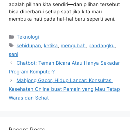
adalah pilihan kita sendiri—dan pilihan tersebut
bisa diperbarui setiap saat jika kita mau
membuka hati pada hal-hal baru seperti seni.
Categories
Teknologi
Tags
kehidupan
,
ketika
,
mengubah
,
pandangku
,
seni
Chatbot: Teman Bicara Atau Hanya Sekadar
Program Komputer?
Mahjong Gacor, Hidup Lancar: Konsultasi
Kesehatan Online buat Pemain yang Mau Tetap
Waras dan Sehat
Recent Posts