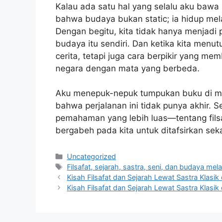
Kalau ada satu hal yang selalu aku bawa
bahwa budaya bukan static; ia hidup mela
Dengan begitu, kita tidak hanya menjadi
budaya itu sendiri. Dan ketika kita men
cerita, tetapi juga cara berpikir yang mem
negara dengan mata yang berbeda.
Aku menepuk-nepuk tumpukan buku di mej
bahwa perjalanan ini tidak punya akhir. 
pemahaman yang lebih luas—tentang filsaf
bergabeh pada kita untuk ditafsirkan sek
Categories
Uncategorized
Tags
Filsafat, sejarah, sastra, seni, dan budaya mela
Kisah Filsafat dan Sejarah Lewat Sastra Klasi
Kisah Filsafat dan Sejarah Lewat Sastra Klasi