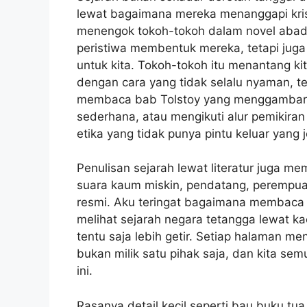
lewat bagaimana mereka menanggapi krisi
menengok tokoh-tokoh dalam novel abad 
peristiwa membentuk mereka, tetapi ju
untuk kita. Tokoh-tokoh itu menantang kit
dengan cara yang tidak selalu nyaman, t
membaca bab Tolstoy yang menggambar
sederhana, atau mengikuti alur pemikiran
etika yang tidak punya pintu keluar yang j
Penulisan sejarah lewat literatur juga me
suara kaum miskin, pendatang, perempuan
resmi. Aku teringat bagaimana membaca
melihat sejarah negara tetangga lewat ka
tentu saja lebih getir. Setiap halaman me
bukan milik satu pihak saja, dan kita se
ini.
Rasanya detail kecil seperti bau buku tua