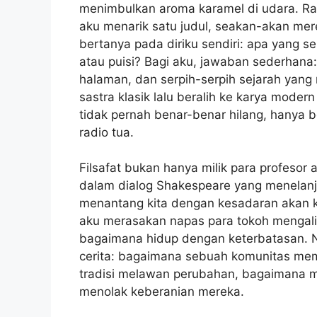
menimbulkan aroma karamel di udara. Rak
aku menarik satu judul, seakan-akan mer
bertanya pada diriku sendiri: apa yang s
atau puisi? Bagi aku, jawaban sederhana: k
halaman, dan serpih-serpih sejarah yan
sastra klasik lalu beralih ke karya moder
tidak pernah benar-benar hilang, hanya b
radio tua.
Filsafat bukan hanya milik para profesor 
dalam dialog Shakespeare yang menelanj
menantang kita dengan kesadaran akan 
aku merasakan napas para tokoh mengalir
bagaimana hidup dengan keterbatasan. Nah
cerita: bagaimana sebuah komunitas mem
tradisi melawan perubahan, bagaimana m
menolak keberanian mereka.