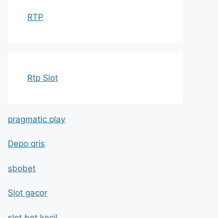
RTP
Rtp Slot
pragmatic play
Depo qris
sbobet
Slot gacor
slot bet kecil