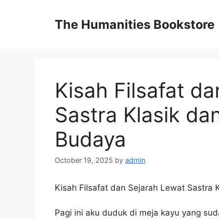
Skip
to
The Humanities Bookstore
content
Kisah Filsafat d
Sastra Klasik da
Budaya
October 19, 2025
by
admin
Kisah Filsafat dan Sejarah Lewat Sastra
Pagi ini aku duduk di meja kayu yang sud