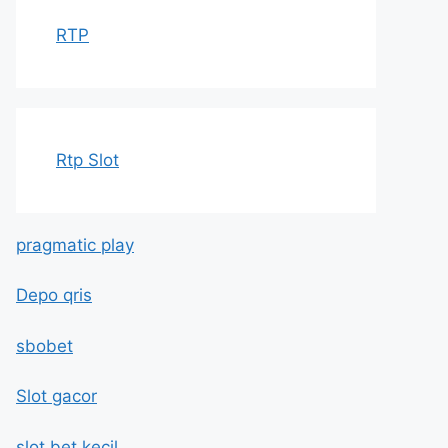
RTP
Rtp Slot
pragmatic play
Depo qris
sbobet
Slot gacor
slot bet kecil