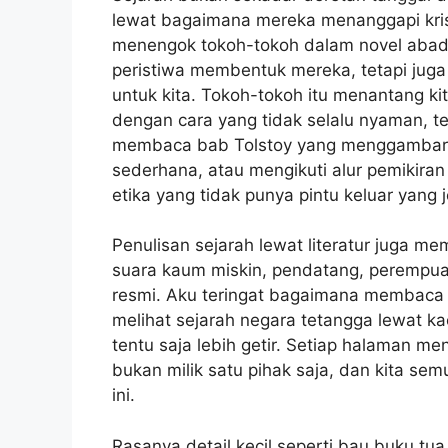
lewat bagaimana mereka menanggapi krisi
menengok tokoh-tokoh dalam novel abad 
peristiwa membentuk mereka, tetapi ju
untuk kita. Tokoh-tokoh itu menantang kit
dengan cara yang tidak selalu nyaman, t
membaca bab Tolstoy yang menggambar
sederhana, atau mengikuti alur pemikiran
etika yang tidak punya pintu keluar yang j
Penulisan sejarah lewat literatur juga me
suara kaum miskin, pendatang, perempuan
resmi. Aku teringat bagaimana membaca
melihat sejarah negara tetangga lewat ka
tentu saja lebih getir. Setiap halaman me
bukan milik satu pihak saja, dan kita se
ini.
Rasanya detail kecil seperti bau buku tua