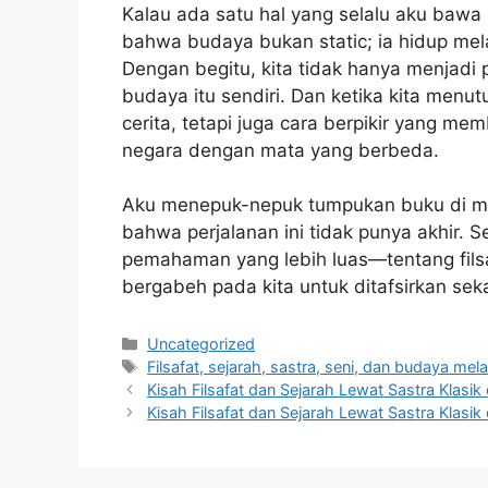
Kalau ada satu hal yang selalu aku bawa
bahwa budaya bukan static; ia hidup mela
Dengan begitu, kita tidak hanya menjadi
budaya itu sendiri. Dan ketika kita men
cerita, tetapi juga cara berpikir yang mem
negara dengan mata yang berbeda.
Aku menepuk-nepuk tumpukan buku di mej
bahwa perjalanan ini tidak punya akhir. 
pemahaman yang lebih luas—tentang filsaf
bergabeh pada kita untuk ditafsirkan sek
Categories
Uncategorized
Tags
Filsafat, sejarah, sastra, seni, dan budaya mela
Kisah Filsafat dan Sejarah Lewat Sastra Klasi
Kisah Filsafat dan Sejarah Lewat Sastra Klasi