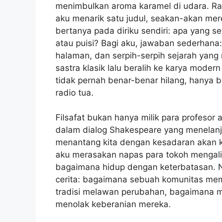
menimbulkan aroma karamel di udara. Rak
aku menarik satu judul, seakan-akan mer
bertanya pada diriku sendiri: apa yang s
atau puisi? Bagi aku, jawaban sederhana: k
halaman, dan serpih-serpih sejarah yan
sastra klasik lalu beralih ke karya moder
tidak pernah benar-benar hilang, hanya b
radio tua.
Filsafat bukan hanya milik para profesor 
dalam dialog Shakespeare yang menelanj
menantang kita dengan kesadaran akan 
aku merasakan napas para tokoh mengalir
bagaimana hidup dengan keterbatasan. Nah
cerita: bagaimana sebuah komunitas mem
tradisi melawan perubahan, bagaimana m
menolak keberanian mereka.