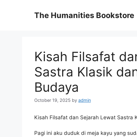
Skip
to
The Humanities Bookstore
content
Kisah Filsafat d
Sastra Klasik da
Budaya
October 19, 2025
by
admin
Kisah Filsafat dan Sejarah Lewat Sastra
Pagi ini aku duduk di meja kayu yang sud