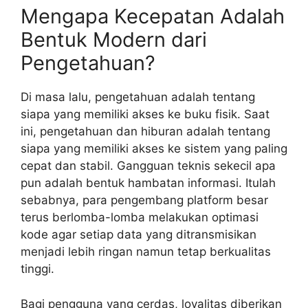
Mengapa Kecepatan Adalah
Bentuk Modern dari
Pengetahuan?
Di masa lalu, pengetahuan adalah tentang
siapa yang memiliki akses ke buku fisik. Saat
ini, pengetahuan dan hiburan adalah tentang
siapa yang memiliki akses ke sistem yang paling
cepat dan stabil. Gangguan teknis sekecil apa
pun adalah bentuk hambatan informasi. Itulah
sebabnya, para pengembang platform besar
terus berlomba-lomba melakukan optimasi
kode agar setiap data yang ditransmisikan
menjadi lebih ringan namun tetap berkualitas
tinggi.
Bagi pengguna yang cerdas, loyalitas diberikan