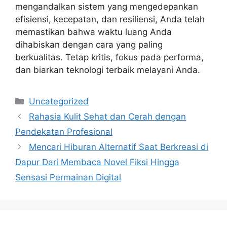
mengandalkan sistem yang mengedepankan
efisiensi, kecepatan, dan resiliensi, Anda telah
memastikan bahwa waktu luang Anda
dihabiskan dengan cara yang paling
berkualitas. Tetap kritis, fokus pada performa,
dan biarkan teknologi terbaik melayani Anda.
Categories
Uncategorized
Rahasia Kulit Sehat dan Cerah dengan
Pendekatan Profesional
Mencari Hiburan Alternatif Saat Berkreasi di
Dapur Dari Membaca Novel Fiksi Hingga
Sensasi Permainan Digital