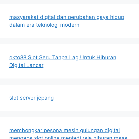
masyarakat digital dan perubahan gaya hidup
dalam era teknologi modern
okto88 Slot Seru Tanpa Lag Untuk Hiburan
Digital Lancar
slot server jepang
membongkar pesona mesin gulungan digital
mengapa slot online menjadi raja hiburan masa