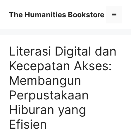
Skip
to
The Humanities Bookstore
Menu
content
Literasi Digital dan
Kecepatan Akses:
Membangun
Perpustakaan
Hiburan yang
Efisien