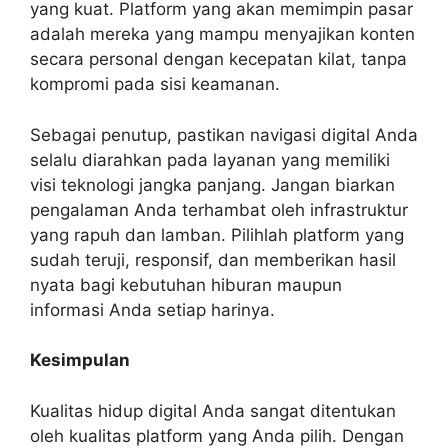
yang kuat. Platform yang akan memimpin pasar
adalah mereka yang mampu menyajikan konten
secara personal dengan kecepatan kilat, tanpa
kompromi pada sisi keamanan.
Sebagai penutup, pastikan navigasi digital Anda
selalu diarahkan pada layanan yang memiliki
visi teknologi jangka panjang. Jangan biarkan
pengalaman Anda terhambat oleh infrastruktur
yang rapuh dan lamban. Pilihlah platform yang
sudah teruji, responsif, dan memberikan hasil
nyata bagi kebutuhan hiburan maupun
informasi Anda setiap harinya.
Kesimpulan
Kualitas hidup digital Anda sangat ditentukan
oleh kualitas platform yang Anda pilih. Dengan