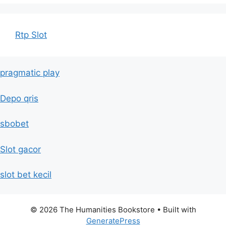
Rtp Slot
pragmatic play
Depo qris
sbobet
Slot gacor
slot bet kecil
© 2026 The Humanities Bookstore
• Built with
GeneratePress