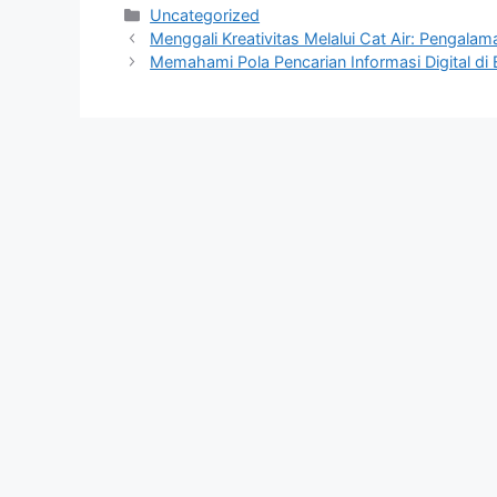
Categories
Uncategorized
Menggali Kreativitas Melalui Cat Air: Pengala
Memahami Pola Pencarian Informasi Digital di E