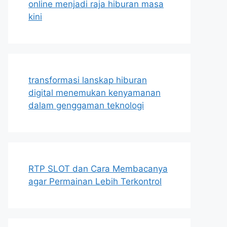
online menjadi raja hiburan masa
kini
transformasi lanskap hiburan
digital menemukan kenyamanan
dalam genggaman teknologi
RTP SLOT dan Cara Membacanya
agar Permainan Lebih Terkontrol