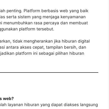
lah penting. Platform berbasis web yang baik
las serta sistem yang menjaga kenyamanan
ini menumbuhkan rasa percaya dan membuat
gunakan platform tersebut.
an, tidak mengherankan jika hiburan digital
i antara akses cepat, tampilan bersih, dan
ikan platform ini sebagai pilihan hiburan
is web?
alah layanan hiburan yang dapat diakses langsung