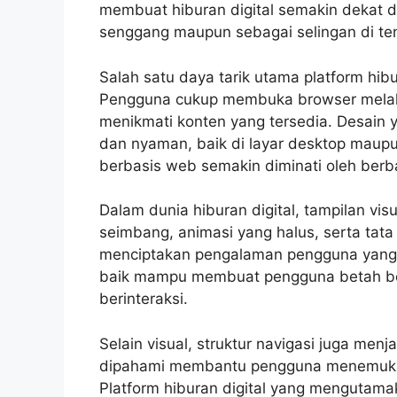
membuat hiburan digital semakin dekat de
senggang maupun sebagai selingan di ten
Salah satu daya tarik utama platform hi
Pengguna cukup membuka browser melalui
menikmati konten yang tersedia. Desain y
dan nyaman, baik di layar desktop maupu
berbasis web semakin diminati oleh berb
Dalam dunia hiburan digital, tampilan v
seimbang, animasi yang halus, serta tat
menciptakan pengalaman pengguna yang
baik mampu membuat pengguna betah ber
berinteraksi.
Selain visual, struktur navigasi juga men
dipahami membantu pengguna menemukan 
Platform hiburan digital yang mengutama