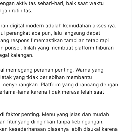
ngan aktivitas sehari-hari, baik saat waktu
gah rutinitas.
buran digital modern adalah kemudahan aksesnya.
 perangkat apa pun, lalu langsung dapat
ang responsif memastikan tampilan tetap rapi
n ponsel. Inilah yang membuat platform hiburan
agai kalangan.
isual memegang peranan penting. Warna yang
a letak yang tidak berlebihan membantu
 menyenangkan. Platform yang dirancang dengan
lama-lama karena tidak merasa lelah saat
jadi faktor penting. Menu yang jelas dan mudah
fitur yang diinginkan tanpa kebingungan.
kan kesederhanaan biasanya lebih disukai karena