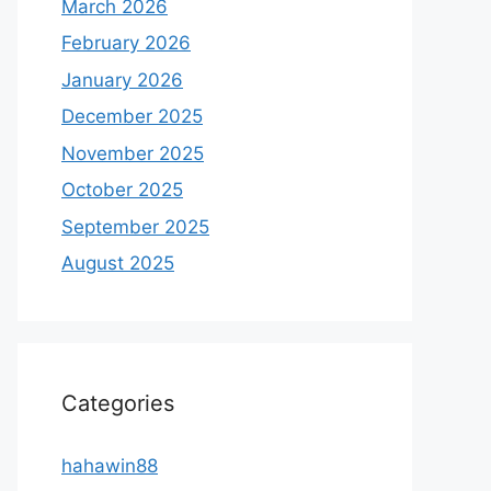
March 2026
February 2026
January 2026
December 2025
November 2025
October 2025
September 2025
August 2025
Categories
hahawin88