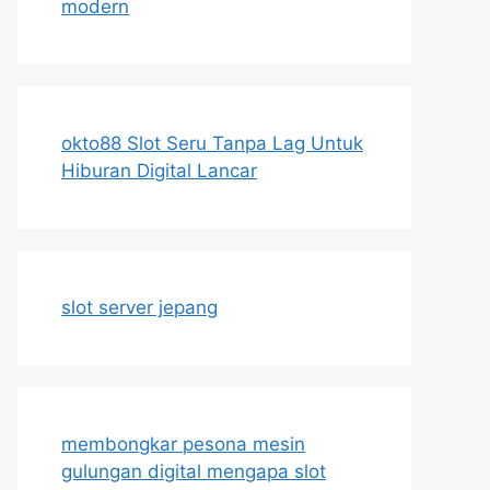
modern
okto88 Slot Seru Tanpa Lag Untuk
Hiburan Digital Lancar
slot server jepang
membongkar pesona mesin
gulungan digital mengapa slot