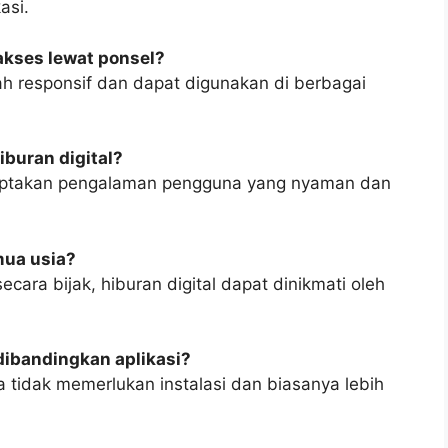
asi.
iakses lewat ponsel?
h responsif dan dapat digunakan di berbagai
buran digital?
ciptakan pengalaman pengguna yang nyaman dan
mua usia?
ara bijak, hiburan digital dapat dinikmati oleh
dibandingkan aplikasi?
a tidak memerlukan instalasi dan biasanya lebih