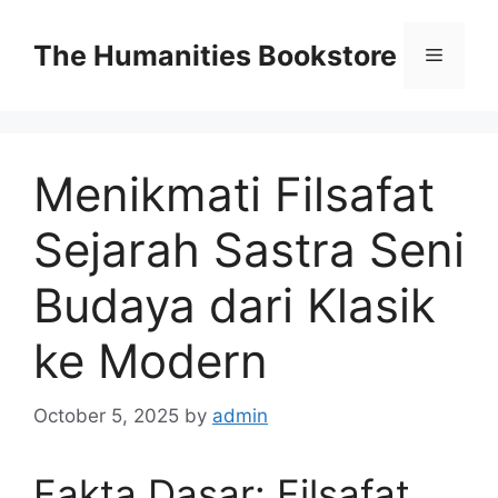
Skip
to
The Humanities Bookstore
Menu
content
Menikmati Filsafat
Sejarah Sastra Seni
Budaya dari Klasik
ke Modern
October 5, 2025
by
admin
Fakta Dasar: Filsafat,