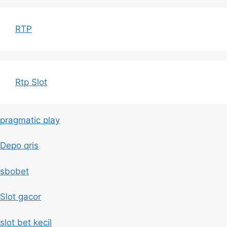
RTP
Rtp Slot
pragmatic play
Depo qris
sbobet
Slot gacor
slot bet kecil