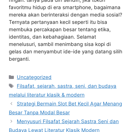
ringan: tanya pada diri sendiri, jika tokoh
favoritmu hidup di era smartphone, bagaimana
mereka akan berinteraksi dengan media sosial?
Ternyata pertanyaan kecil seperti itu bisa
membuka percakapan besar tentang etika,
identitas, dan kebahagiaan. Selamat
menelusuri, sambil menimbang sisa kopi di
gelas dan menyambut ide-ide yang datang silih
berganti.
Categories
Uncategorized
Tags
Filsafat, sejarah, sastra, seni, dan budaya
melalui literatur klasik & modern
Strategi Bermain Slot Bet Kecil Agar Menang
Besar Tanpa Modal Besar
Menyusuri Filsafat Sejarah Sastra Seni dan
Budaya Lewat Literatur Klasik Modern