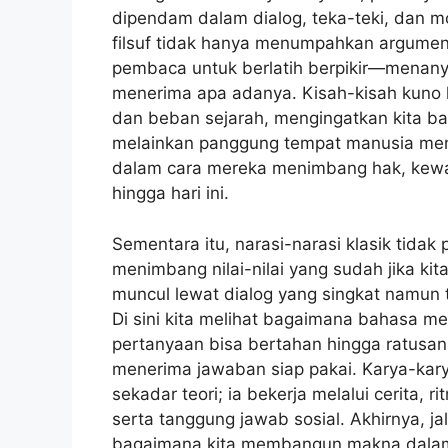
dipendam dalam dialog, teka-teki, dan m
filsuf tidak hanya menumpahkan argumen
pembaca untuk berlatih berpikir—menany
menerima apa adanya. Kisah-kisah kuno k
dan beban sejarah, mengingatkan kita ba
melainkan panggung tempat manusia men
dalam cara mereka menimbang hak, kewa
hingga hari ini.
Sementara itu, narasi-narasi klasik tida
menimbang nilai-nilai yang sudah jika ki
muncul lewat dialog yang singkat namun t
Di sini kita melihat bagaimana bahasa 
pertanyaan bisa bertahan hingga ratusan
menerima jawaban siap pakai. Karya-kary
sekadar teori; ia bekerja melalui cerita, 
serta tanggung jawab sosial. Akhirnya, ja
bagaimana kita membangun makna dalam h