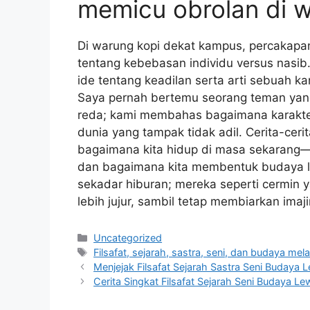
memicu obrolan di w
Di warung kopi dekat kampus, percakapan
tentang kebebasan individu versus nasib.
ide tentang keadilan serta arti sebuah k
Saya pernah bertemu seorang teman ya
reda; kami membahas bagaimana karakt
dunia yang tampak tidak adil. Cerita-cer
bagaimana kita hidup di masa sekarang—a
dan bagaimana kita membentuk budaya le
sekadar hiburan; mereka seperti cermin y
lebih jujur, sambil tetap membiarkan imaj
Categories
Uncategorized
Tags
Filsafat, sejarah, sastra, seni, dan budaya mela
Menjejak Filsafat Sejarah Sastra Seni Budaya L
Cerita Singkat Filsafat Sejarah Seni Budaya L