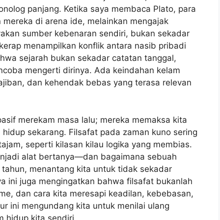
onolog panjang. Ketika saya membaca Plato, para
 mereka di arena ide, melainkan mengajak
akan sumber kebenaran sendiri, bukan sekadar
erap menampilkan konflik antara nasib pribadi
hwa sejarah bukan sekadar catatan tanggal,
coba mengerti dirinya. Ada keindahan kelam
jiban, dan kehendak bebas yang terasa relevan
k pasif merekam masa lalu; mereka memaksa kita
ta hidup sekarang. Filsafat pada zaman kuno sering
ajam, seperti kilasan kilau logika yang membias.
menjadi alat bertanya—dan bagaimana sebuah
 tahun, menantang kita untuk tidak sekadar
a ini juga mengingatkan bahwa filsafat bukanlah
ritme, dan cara kita meresapi keadilan, kebebasan,
lur ini mengundang kita untuk menilai ulang
idup kita sendiri.