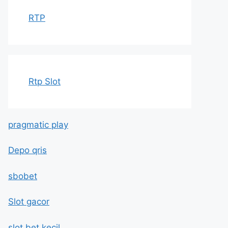
RTP
Rtp Slot
pragmatic play
Depo qris
sbobet
Slot gacor
slot bet kecil