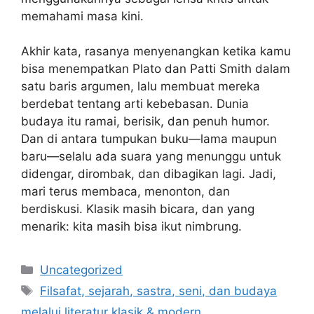
memahami masa kini.
Akhir kata, rasanya menyenangkan ketika kamu
bisa menempatkan Plato dan Patti Smith dalam
satu baris argumen, lalu membuat mereka
berdebat tentang arti kebebasan. Dunia
budaya itu ramai, berisik, dan penuh humor.
Dan di antara tumpukan buku—lama maupun
baru—selalu ada suara yang menunggu untuk
didengar, dirombak, dan dibagikan lagi. Jadi,
mari terus membaca, menonton, dan
berdiskusi. Klasik masih bicara, dan yang
menarik: kita masih bisa ikut nimbrung.
Categories
Uncategorized
Tags
Filsafat, sejarah, sastra, seni, dan budaya
melalui literatur klasik & modern