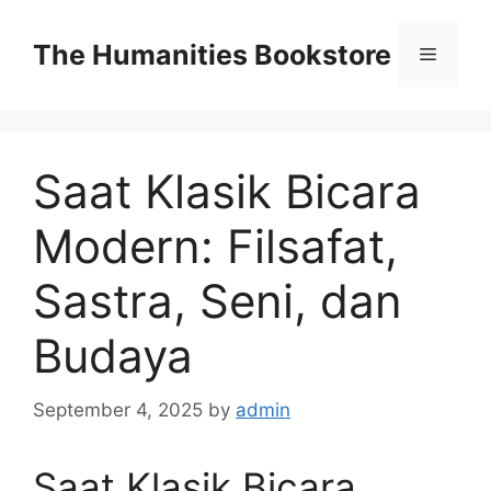
Skip
to
The Humanities Bookstore
Menu
content
Saat Klasik Bicara
Modern: Filsafat,
Sastra, Seni, dan
Budaya
September 4, 2025
by
admin
Saat Klasik Bicara