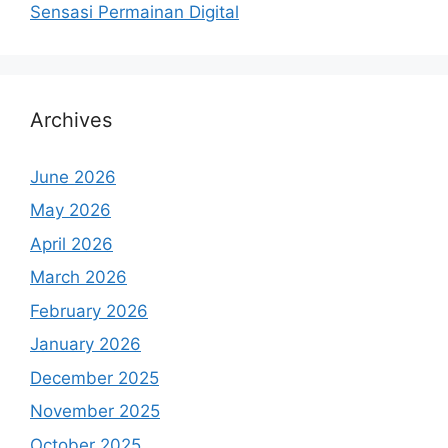
Sensasi Permainan Digital
Archives
June 2026
May 2026
April 2026
March 2026
February 2026
January 2026
December 2025
November 2025
October 2025