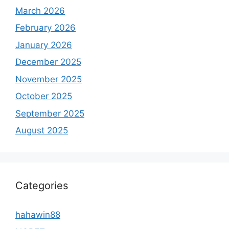
March 2026
February 2026
January 2026
December 2025
November 2025
October 2025
September 2025
August 2025
Categories
hahawin88