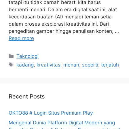
tetapi itu tidak pernah berarti kita harus
berhenti menari. Dalam era digital saat ini, alat
kecerdasan buatan (AI) menjadi teman setia
dalam proses eksplorasi kreativitas ini. Dari
pengeditan gambar hingga penulisan konten, …
Read more
Categories
Teknologi
Tags
kadang
,
kreativitas
,
menari
,
seperti
,
terjatuh
Recent Posts
OKTO88 # Login Situs Premium Play
Mengenal Dunia Platform Digital Modern yang