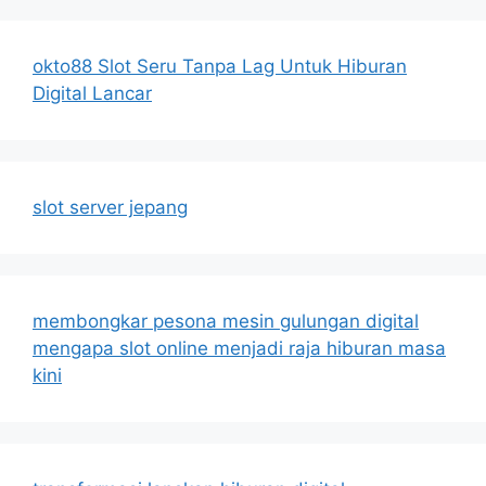
okto88 Slot Seru Tanpa Lag Untuk Hiburan
Digital Lancar
slot server jepang
membongkar pesona mesin gulungan digital
mengapa slot online menjadi raja hiburan masa
kini