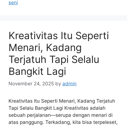
seni
Kreativitas Itu Seperti
Menari, Kadang
Terjatuh Tapi Selalu
Bangkit Lagi
November 24, 2025
by
admin
Kreativitas Itu Seperti Menari, Kadang Terjatuh
Tapi Selalu Bangkit Lagi Kreativitas adalah
sebuah perjalanan—serupa dengan menari di
atas panggung. Terkadang, kita bisa terpeleset,