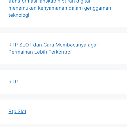
transformasi lanskap hiburan digital
menemukan kenyamanan dalam genggaman
teknologi
RTP SLOT dan Cara Membacanya agar
Permainan Lebih Terkontrol
RTP
Rtp Slot