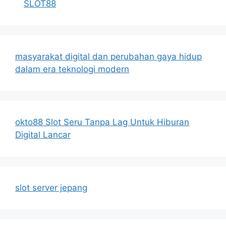
SLOT88
masyarakat digital dan perubahan gaya hidup
dalam era teknologi modern
okto88 Slot Seru Tanpa Lag Untuk Hiburan
Digital Lancar
slot server jepang