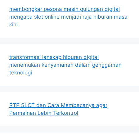
membongkar pesona mesin gulungan digital
mengapa slot online menjadi raja hiburan masa
kini
transformasi lanskap hiburan digital
menemukan kenyamanan dalam genggaman
teknologi
RTP SLOT dan Cara Membacanya agar
Permainan Lebih Terkontrol